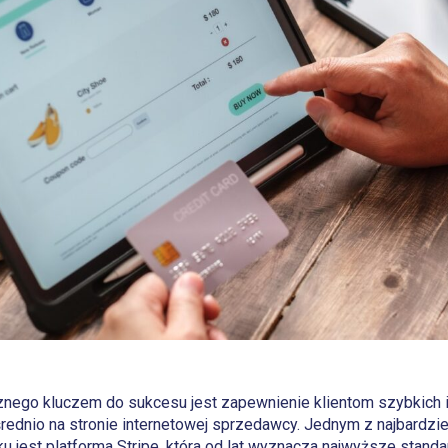
cznego kluczem do sukcesu jest zapewnienie klientom szybkic
ednio na stronie internetowej sprzedawcy. Jednym z najbardzi
 jest platforma Stripe, która od lat wyznacza najwyższe standar