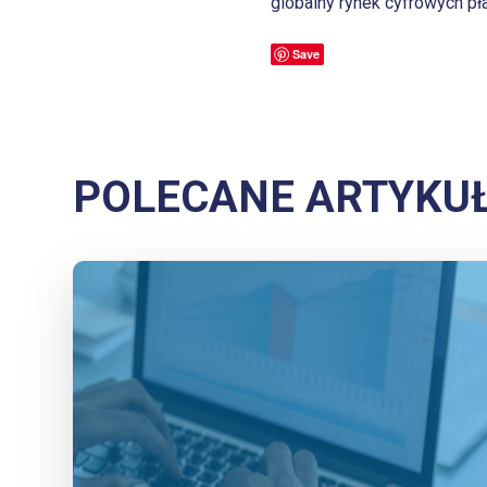
globalny rynek cyfrowych pła
Save
POLECANE ARTYKU