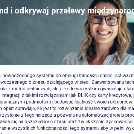
nd i odkrywaj przelewy międzynaro
u nowoczesnego systemu do obsługi transakcji online jest waż
nowoczesnego biznesu działającego w sieci. Zaawansowana tech
achlarz metod płatniczych, ale przede wszystkim gwarantuje sta
integracji z takimi rozwiązaniami jak BLIK czy karty kredytowe
granicznymi podmiotami i budować lojalność swoich odbiorców.
h opłat sprawiają, że jest to rozwiązanie idealne zarówno dla mał
orzystanie z tego narzędzia pozwala na automatyzację wielu pr
kłada się na oszczędność czasu oraz zwiększenie zyskowności 
nie wszystkich funkcjonalności tego systemu, aby w pełni wykor