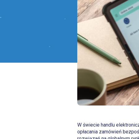
W świecie handlu elektroni
opłacania zamówień bezpośr
rozwiązań na globalnym rynku