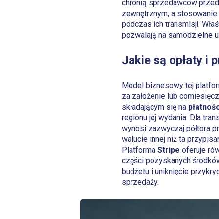
chronią sprzedawców przed n
zewnętrznym, a stosowanie 
podczas ich transmisji. Wła
pozwalają na samodzielne u
Jakie są opłaty i 
Model biznesowy tej platfo
za założenie lub comiesięc
składającym się na
płatnośc
regionu jej wydania. Dla tr
wynosi zazwyczaj półtora pr
walucie innej niż ta przypi
Platforma
Stripe
oferuje rów
części pozyskanych środków 
budżetu i uniknięcie przyk
sprzedaży.