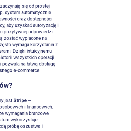
zaczynają się od prostej
kup, system automatycznie
awności oraz dostępności
y, aby uzyskać autoryzację i
iu pozytywnej odpowiedzi
ą zostać wypłacone na
często wymaga korzystania z
nerami. Dzięki intuicyjnemu
storii wszystkich operacji
i pozwala na łatwą obsługę
esnego e-commerce.
ców?
ny jest
Stripe –
 osobowych i finansowych.
ższe wymagania branżowe
ystem wykorzystuje
żdą próbę oszustwa i