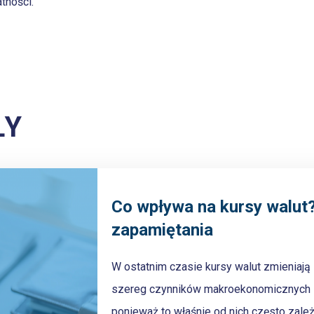
tności.
ŁY
Co wpływa na kursy walut
zapamiętania
W ostatnim czasie kursy walut zmieniają 
szereg czynników makroekonomicznych – 
ponieważ to właśnie od nich często zależ