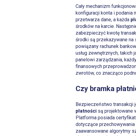
Cały mechanizm funkcjonowan
konfiguracji konta i podani
przetwarza dane, a każda
pł
środków na karcie. Następni
zabezpieczyć kwotę transak
środki są przekazywane na
powiązany rachunek bankowy
usług zewnętrznych, takich 
panelowi zarządzania, każdy
finansowych przeprowadzony
zwrotów, co znacząco podn
Czy bramka płatni
Bezpieczeństwo transakcji j
płatności
są projektowane w
Platforma posiada certyfik
dotyczące przechowywania o
zaawansowane algorytmy sztu