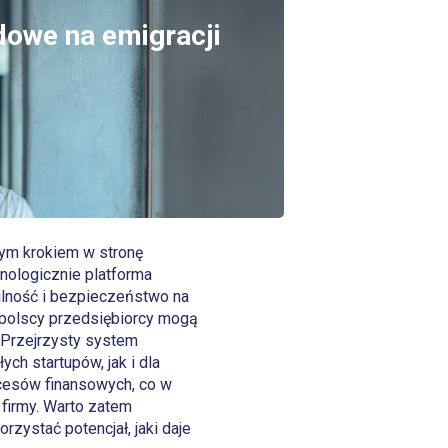
dowe na emigracji
nym krokiem w stronę
nologicznie platforma
bilność i bezpieczeństwo na
, polscy przedsiębiorcy mogą
 Przejrzysty system
ych startupów, jak i dla
ocesów finansowych, co w
firmy. Warto zatem
zystać potencjał, jaki daje