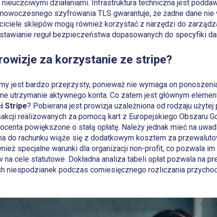
ieuczciwymi działaniami. Infrastruktura techniczna jest podd
nowoczesnego szyfrowania TLS gwarantuje, że żadne dane nie
ściciele sklepów mogą również korzystać z narzędzi do zarządza
stawianie reguł bezpieczeństwa dopasowanych do specyfiki dan
prowizje za korzystanie ze stripe?
rmy jest bardzo przejrzysty, ponieważ nie wymaga on ponoszeni
zne utrzymanie aktywnego konta. Co zatem jest głównym elem
i Stripe
? Pobierana jest prowizja uzależniona od rodzaju użytej 
ansakcji realizowanych za pomocą kart z Europejskiego Obszaru
ocenta powiększone o stałą opłatę. Należy jednak mieć na uwa
sana do rachunku wiąże się z dodatkowym kosztem za przewaluto
nież specjalne warunki dla organizacji non-profit, co pozwala i
na cele statutowe. Dokładna analiza tabeli opłat pozwala na p
rych niespodzianek podczas comiesięcznego rozliczania przych