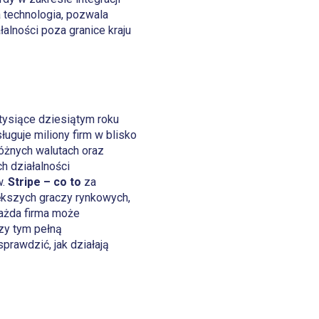
 technologia, pozwala
lności poza granice kraju
 tysiące dziesiątym roku
uguje miliony firm w blisko
óżnych walutach oraz
h działalności
w.
Stripe – co to
za
ększych graczy rynkowych,
ażda firma może
zy tym pełną
prawdzić, jak działają