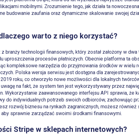
kacjami mobilnymi. Zrozumienie tego, jak działa ta nowoczesna
e budowanie zaufania oraz dynamiczne skalowanie swojej działa
i dlaczego warto z niego korzystać?
t z branży technologii finansowych, który został założony w dwa
lu uproszczenia procesów płatniczych. Obecnie platforma ta obsł
rując kompleksowe narzędzia do przyjmowania środków w wielu r
iczych. Polska wersja serwisu jest dostępna dla zarejestrowanyc
2019 roku, co otworzyło nowe możliwości dla lokalnych twórcó
 uwagę na fakt, że system ten jest wykorzystywany przez najwi
on. Wykorzystanie zaawansowanego interfejsu API sprawia, że k
 do indywidualnych potrzeb swoich odbiorców, zachowując pr
ujesz rozwój biznesu na rynkach zagranicznych, możesz również s
, aby sprawnie zarządzać swoimi środkami finansowymi.
ości Stripe w sklepach internetowych?