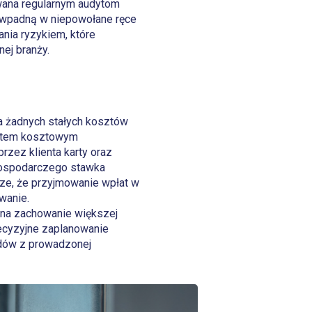
awana regularnym audytom
 wpadną w niepowołane ręce
nia ryzykiem, które
ej branży.
a żadnych stałych kosztów
entem kosztowym
przez klienta karty oraz
 Gospodarczego stawka
dze, że przyjmowanie wpłat w
wanie.
m na zachowanie większej
recyzyjne zaplanowanie
odów z prowadzonej