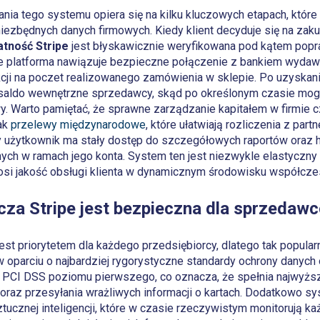
ia tego systemu opiera się na kilku kluczowych etapach, które 
a niezbędnych danych firmowych. Kiedy klient decyduje się na za
atność Stripe
jest błyskawicznie weryfikowana pod kątem popr
e platforma nawiązuje bezpieczne połączenie z bankiem wydawc
cji na poczet realizowanego zamówienia w sklepie. Po uzyskan
 saldo wewnętrzne sprzedawcy, skąd po określonym czasie mog
. Warto pamiętać, że sprawne zarządzanie kapitałem w firmie 
jak
przelewy międzynarodowe
, które ułatwiają rozliczenia z part
 użytkownik ma stały dostęp do szczegółowych raportów oraz hi
ch w ramach jego konta. System ten jest niezwykle elastyczny 
osi jakość obsługi klienta w dynamicznym środowisku współcz
cza Stripe jest bezpieczna dla sprzedaw
est priorytetem dla każdego przedsiębiorcy, dlatego tak popular
 oparciu o najbardziej rygorystyczne standardy ochrony danych
at PCI DSS poziomu pierwszego, co oznacza, że spełnia najwy
raz przesyłania wrażliwych informacji o kartach. Dodatkowo s
cznej inteligencji, które w czasie rzeczywistym monitorują ka