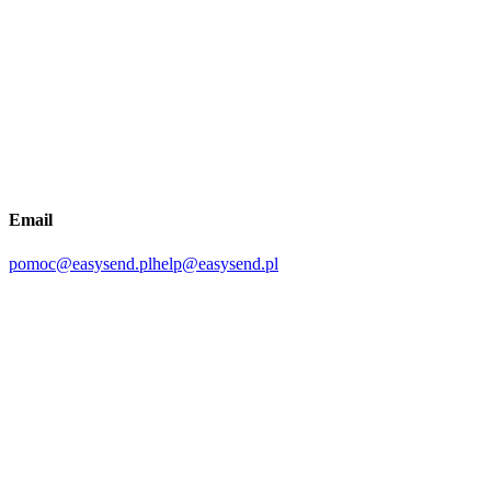
Email
pomoc@easysend.pl
help@easysend.pl