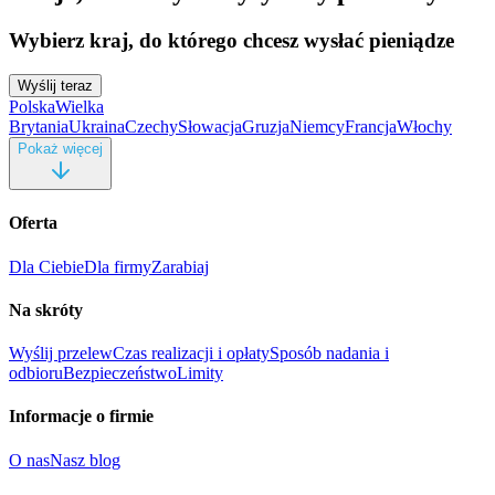
Wybierz kraj, do którego chcesz wysłać pieniądze
Wyślij teraz
Polska
Wielka
Brytania
Ukraina
Czechy
Słowacja
Gruzja
Niemcy
Francja
Włochy
Pokaż więcej
Oferta
Dla Ciebie
Dla firmy
Zarabiaj
Na skróty
Wyślij przelew
Czas realizacji i opłaty
Sposób nadania i
odbioru
Bezpieczeństwo
Limity
Informacje o firmie
O nas
Nasz blog