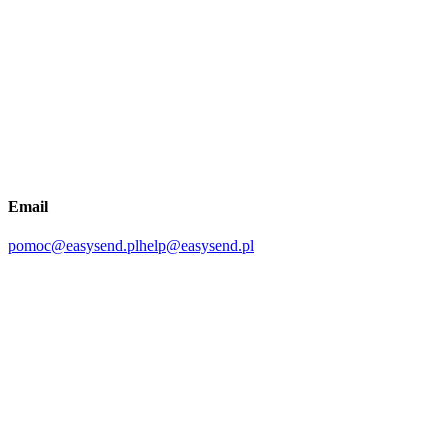
Email
pomoc@easysend.pl
help@easysend.pl