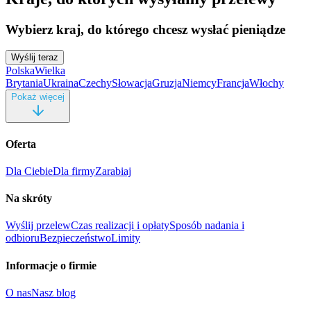
Wybierz kraj, do którego chcesz wysłać pieniądze
Wyślij teraz
Polska
Wielka
Brytania
Ukraina
Czechy
Słowacja
Gruzja
Niemcy
Francja
Włochy
Pokaż więcej
Oferta
Dla Ciebie
Dla firmy
Zarabiaj
Na skróty
Wyślij przelew
Czas realizacji i opłaty
Sposób nadania i
odbioru
Bezpieczeństwo
Limity
Informacje o firmie
O nas
Nasz blog