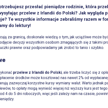
 potrzebujesz przesłać pieniądze rodzinie, która prz
ysyłając przelew z Irlandii do Polski? Jak wygląda 
tuje? Te wszystkie informacje zebraliśmy razem w f
amy do lektury!
acują za granicą, doskonale wiedzą o tym, jak uciążliwe może b
podjęcie decyzji wszystkim osobom zmagających się z takimi p
czki prawne oraz podpowiadamy jak zrobić to tanio i szybko.
we
wykonać
przelew z Irlandii do Polski
, ale trzeba liczyć się z op
ypłacenie środków może kosztować nas nawet 2% od wypłacane
oferują zazwyczaj korzystne kursy wymiany walut. Warto jednak p
ewów, to opłaty mogą wynieść więcej niż wyższy kurs jest tego w
 od 4 do 5 dni roboczych, więc jeśli zależy nam na czasie, powi
ieniędzy.