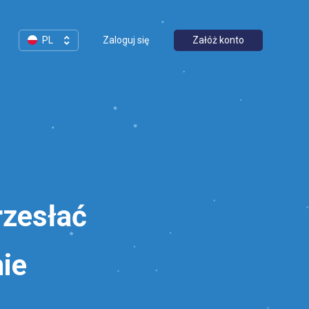
PL
Zaloguj się
Załóż konto
rzesłać
nie