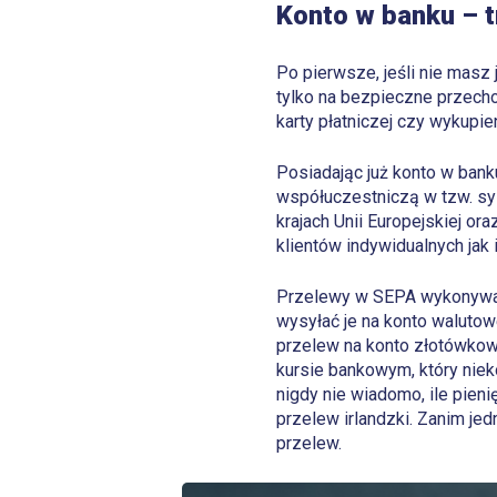
Konto w banku – t
Po pierwsze, jeśli nie masz 
tylko na bezpieczne przecho
karty płatniczej czy wykupie
Posiadając już konto w ban
współuczestniczą w tzw. sy
krajach Unii Europejskiej or
klientów indywidualnych jak i
Przelewy w SEPA wykonywan
wysyłać je na konto waluto
przelew na konto złotówkow
kursie bankowym, który niek
nigdy nie wiadomo, ile pien
przelew irlandzki. Zanim je
przelew.