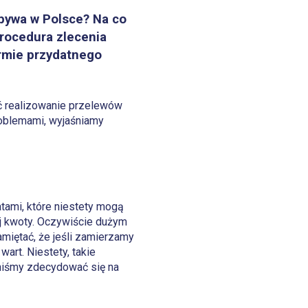
ebywa w Polsce? Na co
procedura zlecenia
ormie przydatnego
yć realizowanie przelewów
roblemami, wyjaśniamy
łatami, które niestety mogą
j kwoty. Oczywiście dużym
amiętać, że jeśli zamierzamy
art. Niestety, takie
nniśmy zdecydować się na