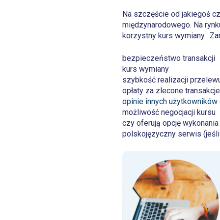
Na szczęście od jakiegoś cza
międzynarodowego. Na rynku je
korzystny kurs wymiany. Zan
bezpieczeństwo transakcji
kurs wymiany
szybkość realizacji przelew
opłaty za zlecone transakcje
opinie innych użytkowników o
możliwość negocjacji kursu
czy oferują opcję wykonani
polskojęzyczny serwis (jeśl