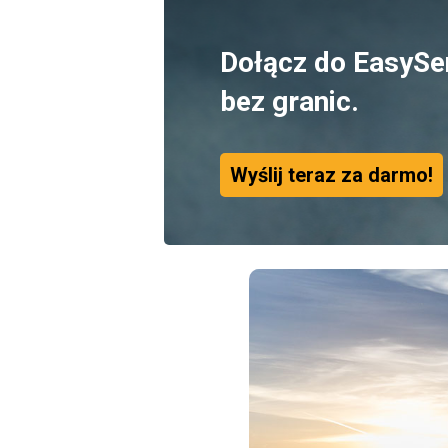
Dołącz do EasySe
bez granic.
Wyślij teraz za darmo!