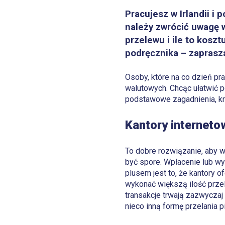
Pracujesz w Irlandii i
należy zwrócić uwagę w
przelewu i ile to kosz
podręcznika – zaprasz
Osoby, które na co dzień pr
walutowych. Chcąc ułatwić 
podstawowe zagadnienia, kru
Kantory interneto
To dobre rozwiązanie, aby 
być spore. Wpłacenie lub w
plusem jest to, że kantory 
wykonać większą ilość przel
transakcje trwają zazwyczaj
nieco inną formę przelania p