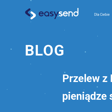
Dla Ciebie
BLOG
Przelew z I
pieniądze 