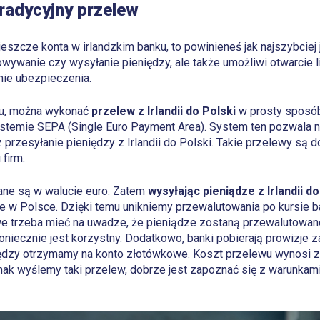
radycyjny przelew
jeszcze konta w irlandzkim banku, to powinieneś jak najszybciej j
wywanie czy wysyłanie pieniędzy, ale także umożliwi otwarcie li
nie ubezpieczenia.
ku, można wykonać
przelew z Irlandii do Polski
w prosty sposób.
stemie SEPA (Single Euro Payment Area). System ten pozwala 
az przesyłanie pieniędzy z Irlandii do Polski. Takie przelewy są
 firm.
e są w walucie euro. Zatem
wysyłając pieniądze z Irlandii d
we w Polsce. Dzięki temu unikniemy przewalutowania po kursie
e trzeba mieć na uwadze, że pieniądze zostaną przewalutowane
oniecznie jest korzystny. Dodatkowo, banki pobierają prowizje 
iędzy otrzymamy na konto złotówkowe. Koszt przelewu wynosi z
dnak wyślemy taki przelew, dobrze jest zapoznać się z warunka