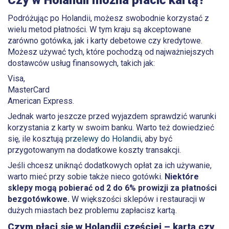
Czy w Holandii można płacić kartą?
Podróżując po Holandii, możesz swobodnie korzystać z
wielu metod płatności. W tym kraju są akceptowane
zarówno gotówka, jak i karty debetowe czy kredytowe.
Możesz używać tych, które pochodzą od najważniejszych
dostawców usług finansowych, takich jak:
Visa,
MasterCard
American Express.
Jednak warto jeszcze przed wyjazdem sprawdzić warunki
korzystania z karty w swoim banku. Warto też dowiedzieć
się, ile kosztują
przelewy do Holandii
, aby być
przygotowanym na dodatkowe koszty transakcji.
Jeśli chcesz uniknąć dodatkowych opłat za ich używanie,
warto mieć przy sobie także nieco gotówki.
Niektóre
sklepy mogą pobierać od 2 do 6% prowizji za płatności
bezgotówkowe.
W większości sklepów i restauracji w
dużych miastach bez problemu zapłacisz kartą.
Czym płaci się w Holandii częściej – kartą czy