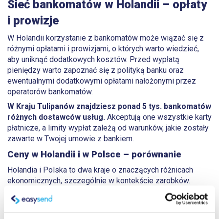
Sieć bankomatów w Holandii – opłaty
i prowizje
W Holandii korzystanie z bankomatów może wiązać się z
różnymi opłatami i prowizjami, o których warto wiedzieć,
aby uniknąć dodatkowych kosztów. Przed wypłatą
pieniędzy warto zapoznać się z polityką banku oraz
ewentualnymi dodatkowymi opłatami nałożonymi przez
operatorów bankomatów.
W Kraju Tulipanów znajdziesz ponad 5 tys. bankomatów
różnych dostawców usług.
Akceptują one wszystkie karty
płatnicze, a limity wypłat zależą od warunków, jakie zostały
zawarte w Twojej umowie z bankiem.
Ceny w Holandii i w Polsce – porównanie
Holandia i Polska to dwa kraje o znaczących różnicach
ekonomicznych, szczególnie w kontekście zarobków.
Mogłoby się wydawać, że ceny w Holandii z uwagi na
wysokie dochody, także są wyższe. Patrząc na
podstawowe artykuły spożywcze, można zauważyć jedynie