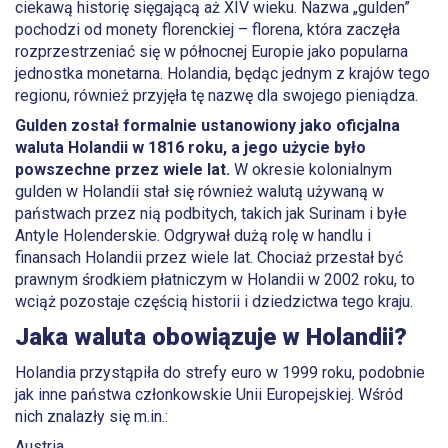
ciekawą historię sięgającą aż XIV wieku. Nazwa „gulden”
pochodzi od monety florenckiej – florena, która zaczęła
rozprzestrzeniać się w północnej Europie jako popularna
jednostka monetarna. Holandia, będąc jednym z krajów tego
regionu, również przyjęła tę nazwę dla swojego pieniądza.
Gulden został formalnie ustanowiony jako oficjalna
waluta Holandii w 1816 roku, a jego użycie było
powszechne przez wiele lat.
W okresie kolonialnym
gulden w Holandii stał się również walutą używaną w
państwach przez nią podbitych, takich jak Surinam i byłe
Antyle Holenderskie. Odgrywał dużą rolę w handlu i
finansach Holandii przez wiele lat. Chociaż przestał być
prawnym środkiem płatniczym w Holandii w 2002 roku, to
wciąż pozostaje częścią historii i dziedzictwa tego kraju.
Jaka waluta obowiązuje w Holandii?
Holandia przystąpiła do strefy euro w 1999 roku, podobnie
jak inne państwa członkowskie Unii Europejskiej. Wśród
nich znalazły się m.in.:
Austria,