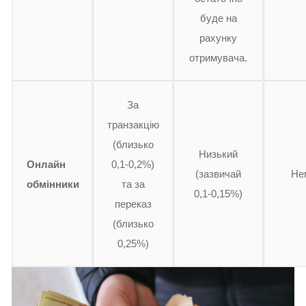
буде на
рахунку
отримувача.
За
транзакцію
(близько
Низький
Онлайн
0,1-0,2%)
(зазвичай
Не
обмінники
та за
0,1-0,15%)
переказ
(близько
0,25%)