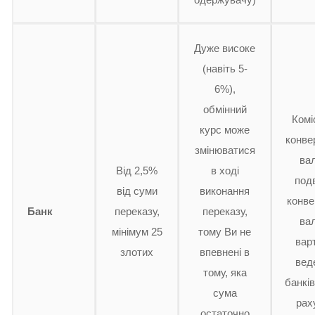
Дуже високе
(навіть 5-
6%),
обмінний
Комі
курс може
конве
змінюватися
ва
Від 2,5%
в ході
под
від суми
виконання
конве
Банк
переказу,
переказу,
ва
мінімум 25
тому Ви не
вар
злотих
впевнені в
вед
тому, яка
банкі
сума
рах
остаточно