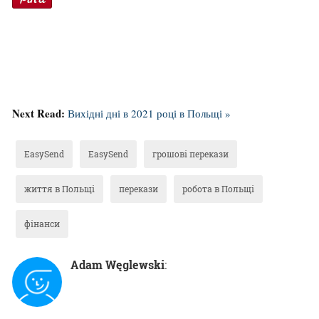
Next Read:
Вихідні дні в 2021 році в Польщі »
EasySend
EasySend
грошові перекази
життя в Польщі
перекази
робота в Польщі
фінанси
Adam Węglewski
: