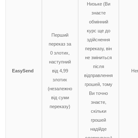
Низьке (Ви
знаєте
обмінний
курс ще до
Перший
здійснення
переказ за
переказу, він
0 злотих,
не зміниться
наступний
після
EasySend
від 4,99
Не
відправлення
злотих
грошей, тому
(незалежно
Ви точно
від суми
знаєте,
переказу)
скільки
грошей
надійде
одержувачу)