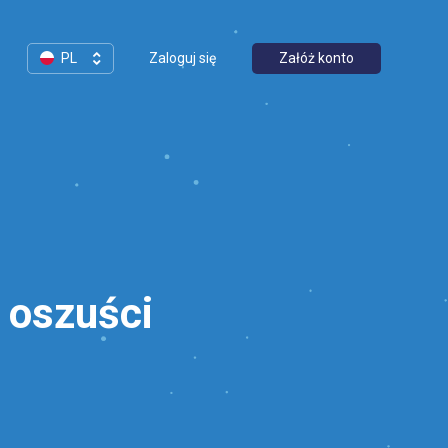
PL
Zaloguj się
Załóż konto
ą oszuści