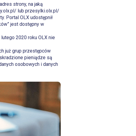
adres strony, na jaką
olx.pl/ lub przesylki.olx.pl/
y. Portal OLX udostępnił
ków” jest dostępny w
 lutego 2020 roku OLX nie
ch już grup przestępców
 skradzione pieniądze są
 danych osobowych i danych