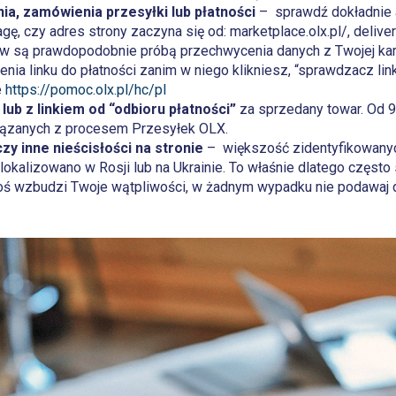
nia
, zamówienia przesyłki lub płatności
– ­ sprawdź dokładnie 
gę, czy adres strony zaczyna się od: marketplace.olx.pl/, delivery.
w są prawdopodobnie próbą przechwycenia danych z Twojej kart
ia linku do płatności zanim w niego klikniesz, “sprawdzacz lin
e
https://pomoc.olx.pl/hc/pl
lub z linkiem od “odbioru płatności”
za sprzedany towar. Od 9
ązanych z procesem Przesyłek OLX.
czy inne nieścisłości na stronie
– ­ większość zidentyfikowany
lokalizowano w Rosji lub na Ukrainie. To właśnie dlatego często
 coś wzbudzi Twoje wątpliwości, w żadnym wypadku nie podawaj