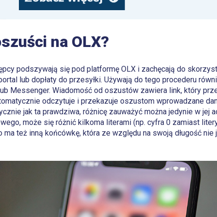
oszuści na OLX?
tępcy podszywają się pod platformę OLX i zachęcają do skorzysta
portal lub dopłaty do przesyłki. Używają do tego procederu rów
lub Messenger. Wiadomość od oszustów zawiera link, który prze
automatycznie odczytuje i przekazuje oszustom wprowadzane dane
ycznie jak ta prawdziwa, różnicę zauważyć można jedynie w jej
ego, może się różnić kilkoma literami (np. cyfra 0 zamiast liter
o ma też inną końcówkę, która ze względu na swoją długość nie j