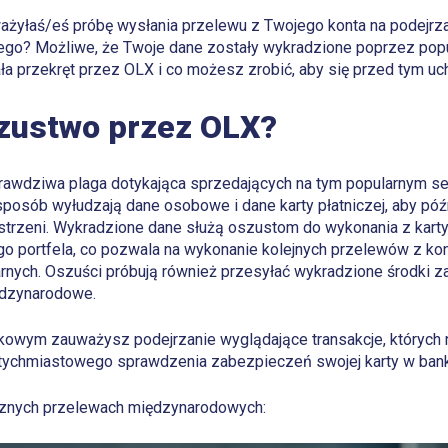
żyłaś/eś próbę wysłania przelewu z Twojego konta na podejrzan
ego? Możliwe, że Twoje dane zostały wykradzione poprzez pop
ła przekręt przez OLX i co możesz zrobić, aby się przed tym uch
zustwo przez OLX?
prawdziwa plaga dotykająca sprzedających na tym popularnym se
sposób wyłudzają dane osobowe i dane karty płatniczej, aby póź
estrzeni. Wykradzione dane służą oszustom do wykonania z karty 
ego portfela, co pozwala na wykonanie kolejnych przelewów z ko
rnych. Oszuści próbują również przesyłać wykradzione środki z
ędzynarodowe.
owym zauważysz podejrzanie wyglądające transakcje, których ni
atychmiastowego sprawdzenia zabezpieczeń swojej karty w banku
cznych przelewach międzynarodowych: