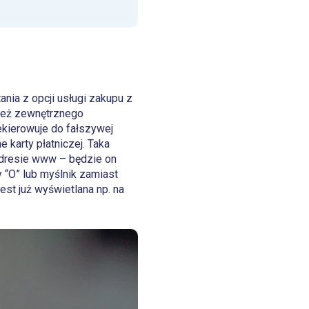
nia z opcji usługi zakupu z
nież zewnętrznego
kierowuje do fałszywej
 karty płatniczej. Taka
 adresie www – będzie on
y “O” lub myślnik zamiast
est już wyświetlana np. na