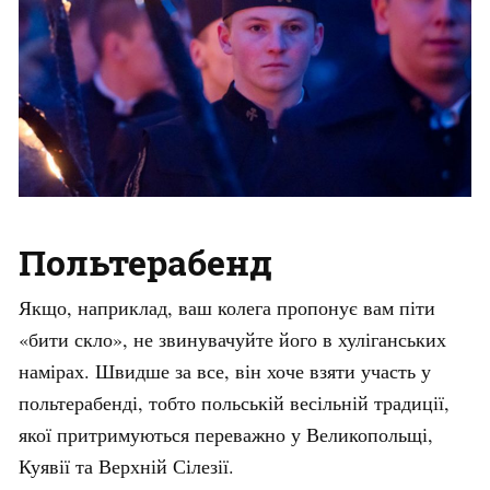
Польтерабенд
Якщо, наприклад, ваш колега пропонує вам піти
«бити скло», не звинувачуйте його в хуліганських
намірах. Швидше за все, він хоче взяти участь у
польтерабенді, тобто польській весільній традиції,
якої притримуються переважно у Великопольщі,
Куявії та Верхній Сілезії.