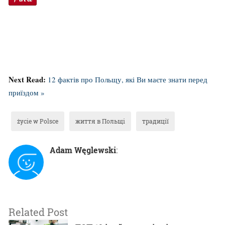
Next Read:
12 фактів про Польщу, які Ви маєте знати перед
приїздом »
życie w Polsce
життя в Польщі
традиції
Adam Węglewski
:
Related Post