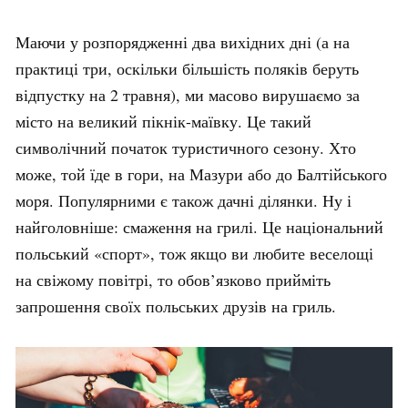
Маючи у розпорядженні два вихідних дні (а на
практиці три, оскільки більшість поляків беруть
відпустку на 2 травня), ми масово вирушаємо за
місто на великий пікнік-маївку. Це такий
символічний початок туристичного сезону. Хто
може, той їде в гори, на Мазури або до Балтійського
моря. Популярними є також дачні ділянки. Ну і
найголовніше: смаження на грилі. Це національний
польський «спорт», тож якщо ви любите веселощі
на свіжому повітрі, то обов’язково прийміть
запрошення своїх польських друзів на гриль.