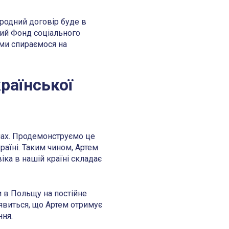
родний договір буде в
кий Фонд соціального
 ми спираємося на
раїнської
їнах. Продемонструємо це
раїні. Таким чином, Артем
ка в нашій країні складає
и в Польщу на постійне
иявиться, що Артем отримує
ння.