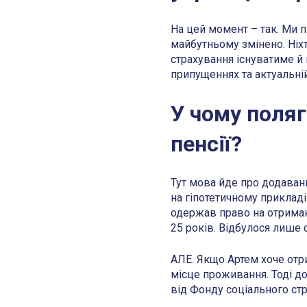
На цей момент – так. Ми 
майбутньому змінено. Ніх
страхування існуватиме й 
припущеннях та актуальній
У чому поляг
пенсії?
Тут мова йде про додаванн
на гіпотетичному прикладі
одержав право на отриман
25 років. Відбулося лише 
АЛЕ. Якщо Артем хоче отр
місце проживання. Тоді до
від Фонду соціального ст