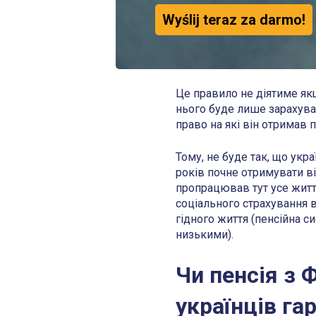
Wyślij teraz za darmo!
Це правило не діятиме як
нього буде лише зарахуван
право на які він отримав 
Тому, не буде так, що укр
років почне отримувати ві
пропрацював тут усе житт
соціального страхування 
гідного життя (пенсійна с
низькими).
Чи пенсія з 
українців га