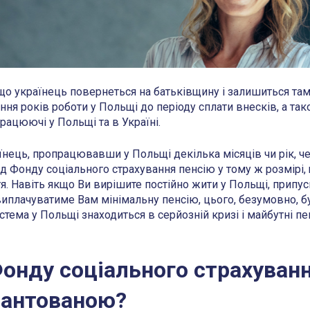
що українець повернеться на батьківщину і залишиться там
ня років роботи у Польщі до періоду сплати внесків, а та
працюючі у Польщі та в Україні.
аїнець, пропрацювавши у Польщі декілька місяців чи рік, ч
д Фонду соціального страхування пенсію у тому ж розмірі, 
я. Навіть якщо Ви вирішите постійно жити у Польщі, припу
виплачуватиме Вам мінімальну пенсію, цього, безумовно, б
истема у Польщі знаходиться в серйозній кризі і майбутні пе
Фонду соціального страхуванн
рантованою?