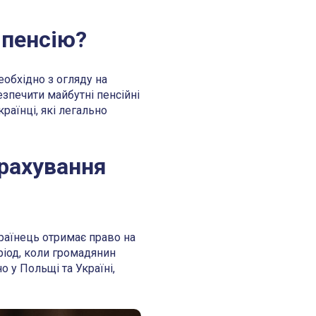
 пенсію?
еобхідно з огляду на
езпечити майбутні пенсійні
раїнці, які легально
рахування
раїнець отримає право на
ріод, коли громадянин
о у Польщі та Україні,