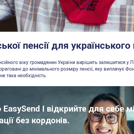
ької пенсії для українського
нсійного віку громадянин України вирішить залишитися у П
ориговані до мінімального розміру пенсії, яку виплачує Фо
е така необхідність.
 EasySend І відкрийте для себе 
ації без кордонів.