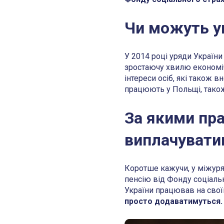
Чи можуть у
У 2014 році уряди України
зростаючу хвилю економічн
інтереси осіб, які також в
працюють у Польщі, також
За якими пр
виплачуватим
Коротше кажучи, у міжуря
пенсію від Фонду соціальн
України працював на своїй 
просто додаватимуться.