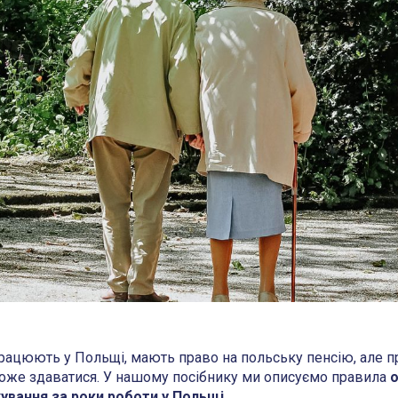
працюють у Польщі, мають право на польську пенсію, але п
може здаватися. У нашому посібнику ми описуємо правила
о
ування за роки роботи у Польщі.