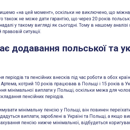
пишемо «на цей момент», оскільки не виключено, що міжна
то також не може дати гарантію, що через 20 років польсь
надалі у такому вигляді як сьогодні. Тому в нашому аналізі
 правовій ситуації.
ає додавання польської та ук
я періодів та пенсійних внесків під час роботи в обох кра
 Артема, котрий 10 років працював в Польщі і 15 років в Ук
ня мінімальної виплати у Польщі, оскільки межа для чолові
складання пенсійних періодів.
имувати мінімальну пенсію у Польщі, він повинен переїхат
дадуться виплати, зароблені в Україні та Польщі, а якщо в
рахування пенсію нижче мінімальної, відбудеться коригува