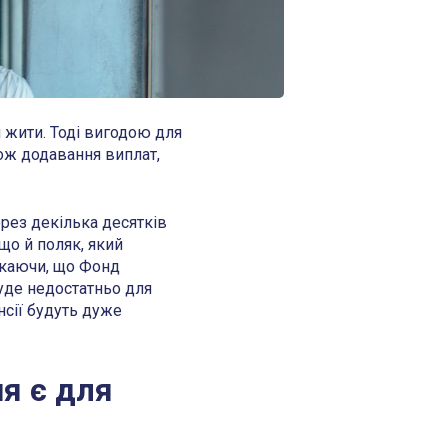
 жити. Тоді вигодою для
кож додавання виплат,
ерез декілька десятків
що й поляк, який
скаючи, що Фонд
уде недостатньо для
нсії будуть дуже
я є для