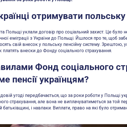
країнці отримувати польську
 та Польщі уклали договір про соціальний захист. Це було н
ої еміграції з України до Польщі. Йшлося про те, щоб заб
носять свій внесок у польську пенсійну систему. Зрештою, ук
 платять внески до Фонду соціального страхування.
авилами Фонд соціального ст
е пенсії українцям?
довій угоді передбачається, що за роки роботи у Польщі ук
ого страхування, але вона не виплачуватиметься за той пе
батьківщині, і навпаки. Виплати, право на які було отриман