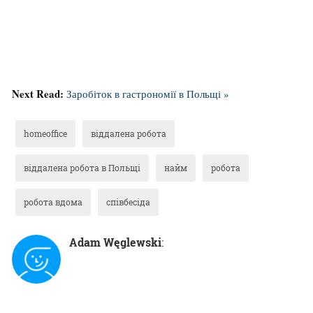
Next Read:
Заробіток в гастрономії в Польщі »
homeoffice
віддалена робота
віддалена робота в Польщі
найм
робота
робота вдома
співбесіда
Adam Węglewski
: